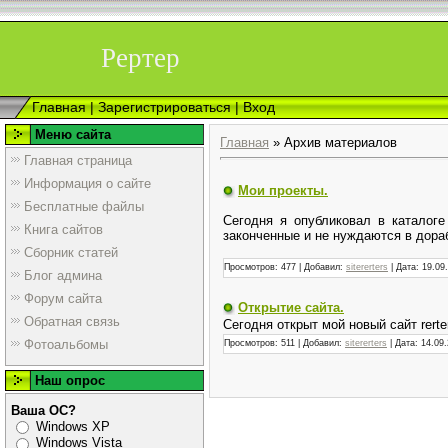
Рертер
Главная
|
Зарегистрироваться
|
Вход
Меню сайта
Главная
»
Архив материалов
Главная страница
Информация о сайте
Мои проекты.
Бесплатные файлы
Сегодня я опубликовал в каталоге
Книга сайтов
законченные и не нуждаются в дораб
Сборник статей
Просмотров:
477
|
Добавил:
sitererters
|
Дата:
19.09
Блог админа
Форум сайта
Открытие сайта.
Обратная связь
Сегодня открыт мой новый сайт rert
Фотоальбомы
Просмотров:
511
|
Добавил:
sitererters
|
Дата:
14.09
Наш опрос
Ваша ОС?
Windows XP
Windows Vista