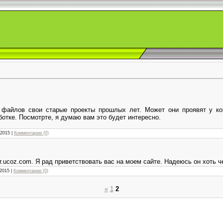
 файлов свои старые проекты прошлых лет. Может они проявят у ко
отке. Посмотрте, я думаю вам это будет интересно.
.2015
|
Комментарии (0)
er.ucoz.com. Я рад приветствовать вас на моем сайте. Надеюсь он хоть ч
.2015
|
Комментарии (0)
«
1
2