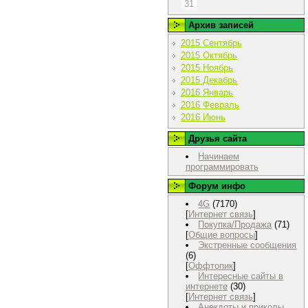
31
Архив записей
2015 Сентябрь
2015 Октябрь
2015 Ноябрь
2015 Декабрь
2016 Январь
2016 Февраль
2016 Июнь
Друзья сайта
Начинаем
программировать
Форум инфо
4G
(7170)
[
Интернет связь
]
Покупка/Продажа
(71)
[
Общие вопросы
]
Экстренные сообщения
(6)
[
Оффтопик
]
Интересные сайты в
интернете
(30)
[
Интернет связь
]
Анекдоты и приколы