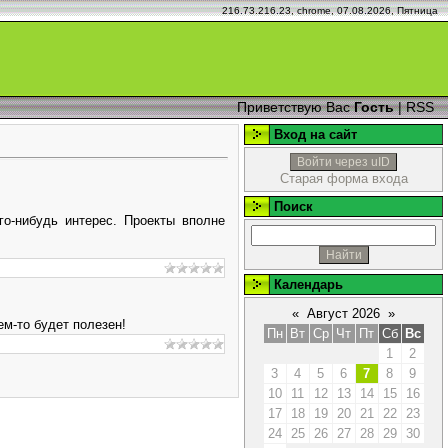
216.73.216.23, chrome, 07.08.2026, Пятница
Приветствую Вас
Гость
|
RSS
Вход на сайт
Войти через uID
Старая форма входа
Поиск
го-нибудь интерес. Проекты вполне
Календарь
«
Август 2026
»
ем-то будет полезен!
Пн
Вт
Ср
Чт
Пт
Сб
Вс
1
2
3
4
5
6
7
8
9
10
11
12
13
14
15
16
17
18
19
20
21
22
23
24
25
26
27
28
29
30