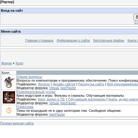
[
Рертер
]
Вход на сайт
В
Ст
Меню сайта
Главная страница
Информация о сайте
Бесплатные файлы
Книга 
Форум
»
Холл
Холл
Общие вопросы
Вопросы по компьютерам и программному обеспечению. Поиск конфигураци
Подфорумы:
Железо
|
Дизайн сайтов
|
Раскрутка сайта
|
Веб-программиров
Модератор форума:
Virtual
,
IgorPaster
Развлекательный уголок
Кино индустрия и игры. Фильмы и сериалы. Обучающие материалы.
Подфорумы:
Кино, видео и ТВ.
|
Обучающие материалы
|
Книги, аудио-книг
Модератор форума:
Virtual
,
IgorPaster
Оффтопик
Темы не вошедшие не в одну категорию тем. Свободное общение.
Модератор форума:
IgorPaster
Полная версия сайта